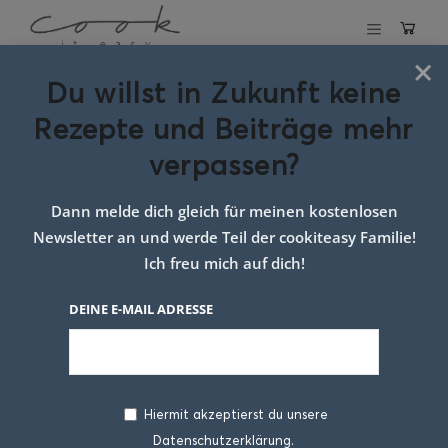
×
Du willst in Zukunft keine
Schlagwort:
Mini-
Rezepte und Beiträge mehr
Pizzataschen
verpassen?
Rezept
Dann melde dich gleich für meinen kostenlosen
Newsletter an und werde Teil der cookiteasy Familie!
Ich freu mich auf dich!
DEINE E-MAIL ADRESSE
Hiermit akzeptierst du unsere
Datenschutzerklärung.