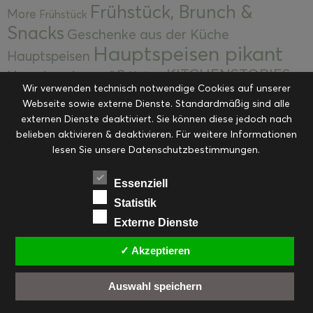
Frühstück, Brunch &
More
Frühstück
Snacks
Geschenke aus der Küche
Hauptspeisen pikant
Hauptspeisen
KITCHENSTORIES
Hauptspeisen süß
Kekse
Wir verwenden technisch notwendige Cookies auf unserer
Kuchen, Torten & Desserts
Kuchen und
Webseite sowie externe Dienste. Standardmäßig sind alle
Kulinarische Mitbringsel &
Desserts
externen Dienste deaktiviert. Sie können diese jedoch nach
Kulinarik
Eingemachtes
belieben aktivieren & deaktivieren. Für weitere Informationen
Resteküche
Ohne Kategorie
Ostern
lesen Sie unsere Datenschutzbestimmungen.
Slider
Startseite
Rezepte
Saisonal
Suppen, Salate & Vorspeisen
Vorspeisen &
Essenziell
Vorspeisen, Salate & Suppen
Suppen
Statistik
Weihnachten
Externe Dienste
Workshops & Events
✓ Akzeptieren
Auswahl speichern
FACEBOOK
PINTEREST
EMAIL