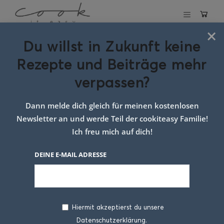
×
Du willst in Zukunft keine
Schlagwort:
Rezepte und Beiträge mehr
kindergarten
verpassen?
jause ideen
Dann melde dich gleich für meinen kostenlosen
Newsletter an und werde Teil der cookiteasy Familie!
Ich freu mich auf dich!
DEINE E-MAIL ADRESSE
Hiermit akzeptierst du unsere
Datenschutzerklärung.