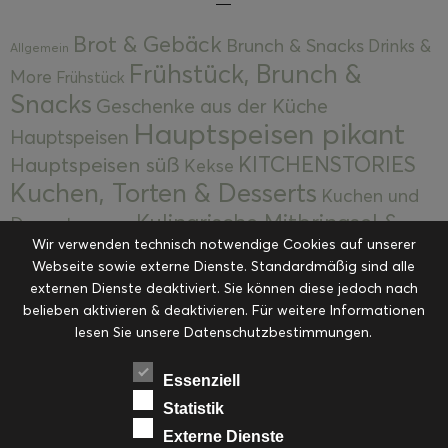
Brot & Gebäck
Brunch & Snacks
Drinks &
Allgemein
Frühstück, Brunch &
More
Frühstück
Snacks
Geschenke aus der Küche
Hauptspeisen pikant
Hauptspeisen
KITCHENSTORIES
Hauptspeisen süß
Kekse
Kuchen, Torten & Desserts
Kuchen und
Kulinarische Mitbringsel &
Desserts
Kulinarik
Wir verwenden technisch notwendige Cookies auf unserer
Eingemachtes
Resteküche
Ohne Kategorie
Ostern
Webseite sowie externe Dienste. Standardmäßig sind alle
Slider
Startseite
Rezepte
Saisonal
externen Dienste deaktiviert. Sie können diese jedoch nach
Suppen, Salate & Vorspeisen
belieben aktivieren & deaktivieren. Für weitere Informationen
Vorspeisen &
lesen Sie unsere Datenschutzbestimmungen.
Vorspeisen, Salate & Suppen
Suppen
Weihnachten
Workshops & Events
Essenziell
Statistik
Externe Dienste