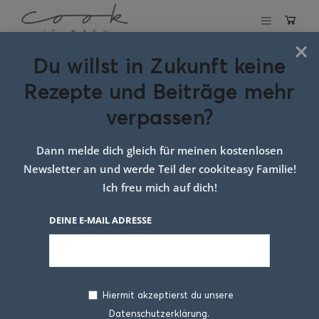
×
Du willst in Zukunft keine
Schlagwort:
Rezepte und Beiträge mehr
foodgasm
verpassen?
Dann melde dich gleich für meinen kostenlosen
Newsletter an und werde Teil der cookiteasy Familie!
Ich freu mich auf dich!
DEINE E-MAIL ADRESSE
Hiermit akzeptierst du unsere
Datenschutzerklärung.