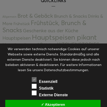
QUICKLINKS
Brot & Gebäck
Brunch & Snacks
Drinks &
Allgemein
Frühstück, Brunch &
More
Frühstück
Snacks
Geschenke aus der Küche
Hauptspeisen pikant
Hauptspeisen
KITCHENSTORIES
Hauptspeisen süß
Kekse
Wir verwenden technisch notwendige Cookies auf unserer
Kuchen, Torten & Desserts
Kuchen und
Webseite sowie externe Dienste. Standardmäßig sind alle
Kulinarische Mitbringsel &
Desserts
externen Dienste deaktiviert. Sie können diese jedoch nach
Kulinarik
Eingemachtes
belieben aktivieren & deaktivieren. Für weitere Informationen
Resteküche
Ohne Kategorie
Ostern
lesen Sie unsere Datenschutzbestimmungen.
Slider
Startseite
Rezepte
Saisonal
Suppen, Salate & Vorspeisen
Vorspeisen &
Essenziell
Vorspeisen, Salate & Suppen
Suppen
Statistik
Weihnachten
Externe Dienste
Workshops & Events
✓ Akzeptieren