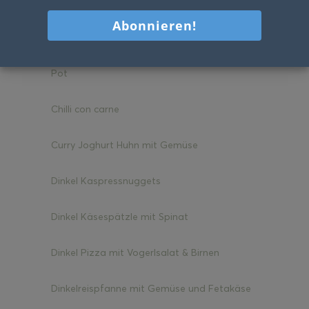
Cassoulet mit Huhn
Champignon Pasta mit Haselnüssen – One
Pot
Chilli con carne
Curry Joghurt Huhn mit Gemüse
Dinkel Kaspressnuggets
Dinkel Käsespätzle mit Spinat
Dinkel Pizza mit Vogerlsalat & Birnen
Dinkelreispfanne mit Gemüse und Fetakäse