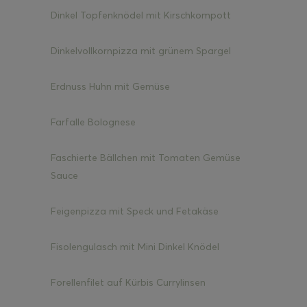
Dinkel Topfenknödel mit Kirschkompott
Dinkelvollkornpizza mit grünem Spargel
ghurt-Eis am Stil
Erdnuss Huhn mit Gemüse
Farfalle Bolognese
Faschierte Bällchen mit Tomaten Gemüse
Sauce
Feigenpizza mit Speck und Fetakäse
Fisolengulasch mit Mini Dinkel Knödel
Forellenfilet auf Kürbis Currylinsen