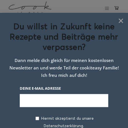
×
Du willst in Zukunft keine
Hauptspeisen
Rezepte und Beiträge mehr
verpassen?
Apfelstrudel
Dann melde dich gleich für meinen kostenlosen
Newsletter an und werde Teil der cookiteasy Familie!
Bierburger mit Süßkartoffel Rösti
Ich freu mich auf dich!
Blattsalat mit Rote Rüben, Ziegenkäse &
DEINE E-MAIL ADRESSE
Walnüssen
Brokkoli Pasta mit Erbsen & Frischkäse
Hiermit akzeptierst du unsere
Brotsalat Caprese
Datenschutzerklärung.