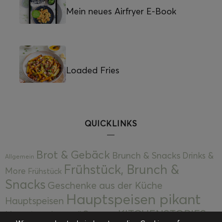
Mein neues Airfryer E-Book
Loaded Fries
QUICKLINKS
Brot & Gebäck
Brunch & Snacks
Drinks &
Allgemein
Frühstück, Brunch &
More
Frühstück
Snacks
Geschenke aus der Küche
Hauptspeisen pikant
Hauptspeisen
KITCHENSTORIES
Hauptspeisen süß
Kekse