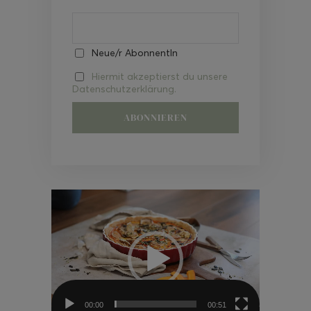
Neue/r AbonnentIn
Hiermit akzeptierst du unsere
Datenschutzerklärung.
Video-
Player
00:00
00:51