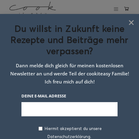
×
Du willst in Zukunft keine
Zusammenarbeit
Rezepte und Beiträge mehr
& Presse
verpassen?
Dann melde dich gleich für meinen kostenlosen
Kooperationen
Newsletter an und werde Teil der cookiteasy Familie!
Ich freu mich auf dich!
Presseartikel
DEINE E-MAIL ADRESSE
ÜBER MICH
Hiermit akzeptierst du unsere
Datenschutzerklärung.