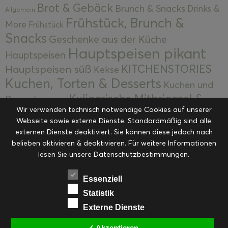
Brot & Gebäck
Brunch & Snacks
Drinks &
Allgemein
Frühstück, Brunch &
More
Frühstück
Snacks
Geschenke aus der Küche
Hauptspeisen pikant
Hauptspeisen
KITCHENSTORIES
Hauptspeisen süß
Kekse
Kuchen, Torten & Desserts
Kuchen und
Kulinarische Mitbringsel &
Desserts
Kulinarik
Wir verwenden technisch notwendige Cookies auf unserer
Eingemachtes
Resteküche
Ohne Kategorie
Ostern
Webseite sowie externe Dienste. Standardmäßig sind alle
Slider
Startseite
Rezepte
Saisonal
externen Dienste deaktiviert. Sie können diese jedoch nach
Suppen, Salate & Vorspeisen
belieben aktivieren & deaktivieren. Für weitere Informationen
Vorspeisen &
lesen Sie unsere Datenschutzbestimmungen.
Vorspeisen, Salate & Suppen
Suppen
Weihnachten
Workshops & Events
Essenziell
Statistik
Externe Dienste
✓ Akzeptieren