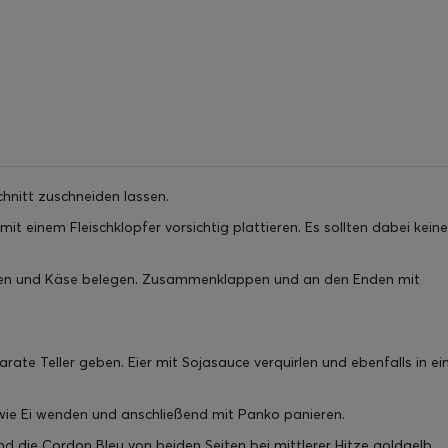
chnitt zuschneiden lassen.
mit einem Fleischklopfer vorsichtig plattieren. Es sollten dabei keine
inken und Käse belegen. Zusammenklappen und an den Enden mit
ate Teller geben. Eier mit Sojasauce verquirlen und ebenfalls in ei
owie Ei wenden und anschließend mit Panko panieren.
nd die Cordon Bleu von beiden Seiten bei mittlerer Hitze goldgelb