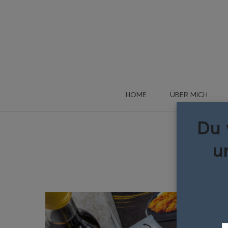
HOME
ÜBER MICH
Du 
u
Pan
Dann me
D