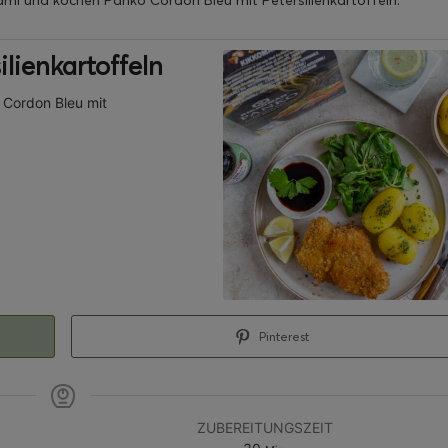
ami und kochen Panko Cordon Bleu mit Petersilienkartoffeln.
lienkartoffeln
o Cordon Bleu mit
Pinterest
ZUBEREITUNGSZEIT