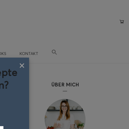
OKS
KONTAKT
×
epte
n?
ÜBER MICH
rde Teil