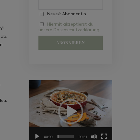
Neue/r AbonnentIn
Hiermit akzeptierst du
h“!
unsere Datenschutzerklärung.
 ab.
en
Video-
n
Player
leu.
00:00
00:51