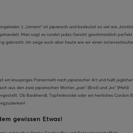
geladen :). „Umami“ ist japanisch und bedeutet so viel wie „köstlic
ehandelt. Man sagt es rundet jedes Gericht geschmacklich perfekt
g gebracht. Ich zeige euch aber heute wie wir einen österreichisch
t ein knuspriges Paniermehl nach japanischer Art und hüllt jegliche
t sich aus den zwei japanischen Worten „pan“ (Brot) und „ko“ (Mehl)
gestellt. Ob Backhendl, Topfenknödel oder ein herrliches Cordon B
 wegzudenken!
 dem gewissen Etwas!