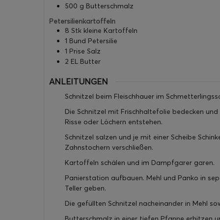
500
g
Butterschmalz
Petersilienkartoffeln
8
Stk
kleine Kartoffeln
1
Bund
Petersilie
1
Prise
Salz
2
EL
Butter
ANLEITUNGEN
Schnitzel beim Fleischhauer im Schmetterlingss
Die Schnitzel mit Frischhaltefolie bedecken und 
Risse oder Löchern entstehen.
Schnitzel salzen und je mit einer Scheibe Sch
Zahnstochern verschließen.
Kartoffeln schälen und im Dampfgarer garen.
Panierstation aufbauen. Mehl und Panko in separ
Teller geben.
Die gefüllten Schnitzel nacheinander in Mehl s
Butterschmalz in einer tiefen Pfanne erhitzen u