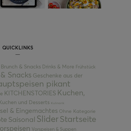
QUICKLINKS
Brunch & Snacks
Drinks & More
Frühstück
 & Snacks
Geschenke aus der
uptspeisen pikant
Kuchen,
KITCHENSTORIES
e
Kuchen und Desserts
Kulinarik
gsel & Eingemachtes
Ohne Kategorie
Slider
Startseite
te
Saisonal
orspeisen
Vorspeisen & Suppen