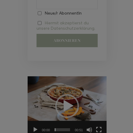
Neue/r AbonnentIn
Hiermit akzeptierst du
unsere Datenschutzerklärung.
Video-
Player
00:00
00:51