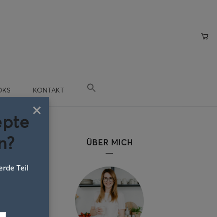
OKS
KONTAKT
×
epte
n?
ÜBER MICH
rde Teil