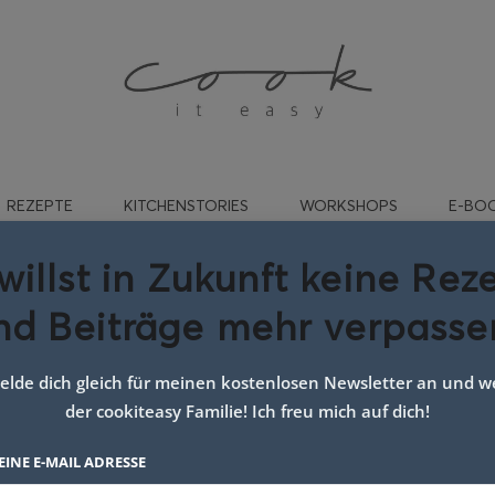
REZEPTE
KITCHENSTORIES
WORKSHOPS
E-BO
willst in Zukunft keine Rez
nd Beiträge mehr verpasse
dbeer Pavlova google
lde dich gleich für meinen kostenlosen Newsletter an und we
der cookiteasy Familie! Ich freu mich auf dich!
EINE E-MAIL ADRESSE