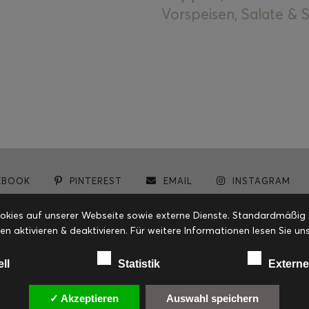
Vorspeisen, Salate &
EBOOK
PINTEREST
EMAIL
INSTAGRAM
© cookiteasy.at by Simone Kemptner | powered by
ECKER Digital IT Solutions
ies auf unserer Webseite sowie externe Dienste. Standardmäßig sin
en aktivieren & deaktivieren. Für weitere Informationen lesen Sie
ell
Statistik
Externe
✓ Akzeptieren
Auswahl speichern