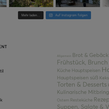
Auf Instagram folgen
Mehr laden…
ENT
Brot & Gebäck
Allgemein
Frühstück, Brunch
Ha
Küche
Hauptspeisen
il
Hauptspeisen süß
Keks
Torten & Desserts
Kulinarische Mitbrin
Rezep
ok
Resteküche
Ostern
Suppen, Salate & V