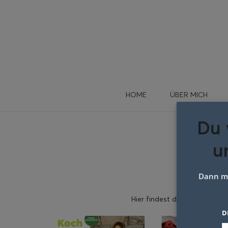
HOME
ÜBER MICH
Du 
u
PRE
Dann me
Hier findest du einen Auszug
D