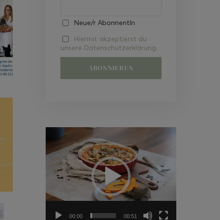
Neue/r AbonnentIn
Hiermit akzeptierst du
unsere Datenschutzerklärung.
Video-
Player
00:00
00:51