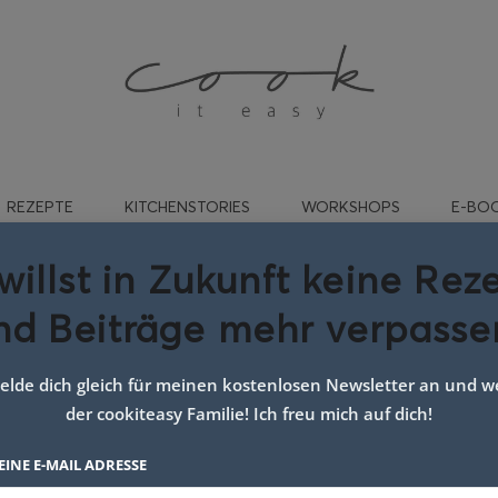
REZEPTE
KITCHENSTORIES
WORKSHOPS
E-BO
willst in Zukunft keine Rez
nd Beiträge mehr verpasse
SSEARTIKEL
lde dich gleich für meinen kostenlosen Newsletter an und we
der cookiteasy Familie! Ich freu mich auf dich!
 der erschienenen Presseartikel über cookiteasy.
EINE E-MAIL ADRESSE