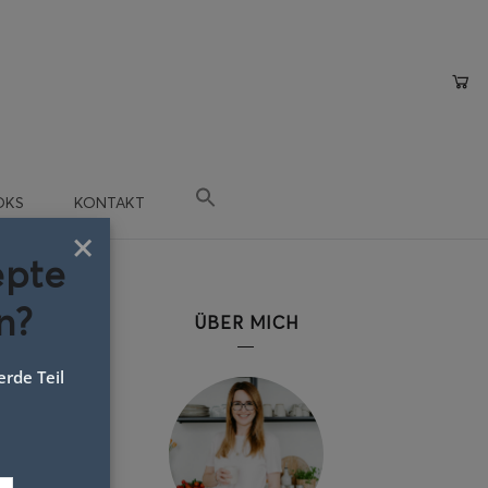
OKS
KONTAKT
×
epte
n?
ÜBER MICH
rde Teil